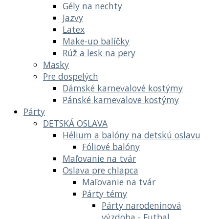
Gély na nechty
Jazvy
Latex
Make-up balíčky
Rúž a lesk na pery
Masky
Pre dospelých
Dámské karnevalové kostýmy
Pánské karnevalove kostýmy
Párty
DETSKÁ OSLAVA
Hélium a balóny na detskú oslavu
Fóliové balóny
Maľovanie na tvár
Oslava pre chlapca
Maľovanie na tvár
Párty témy
Párty narodeninová
výzdoba - Futbal