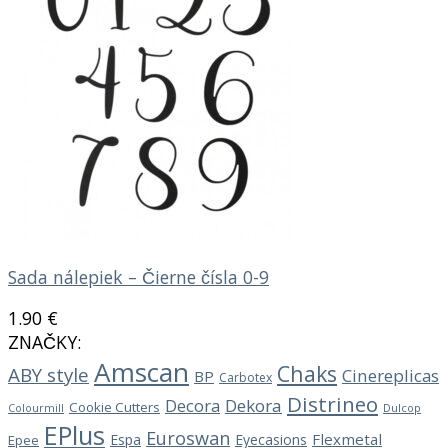
Sada nálepiek – Čierne čísla 0-9
1.90
€
ZNAČKY:
Amscan
Chaks
ABY style
Cinereplicas
BP
Carbotex
Distrineo
Decora
Dekora
Cookie Cutters
Dulcop
Colourmill
EPlus
Euroswan
Flexmetal
Espa
Eyecasions
Epee