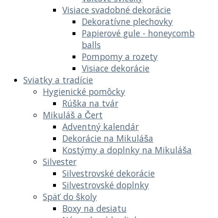
Visiace svadobné dekorácie
Dekoratívne plechovky
Papierové gule - honeycomb
balls
Pompomy a rozety
Visiace dekorácie
Sviatky a tradície
Hygienické pomôcky
Rúška na tvár
Mikuláš a Čert
Adventný kalendár
Dekorácie na Mikuláša
Kostýmy a doplnky na Mikuláša
Silvester
Silvestrovské dekorácie
Silvestrovské doplnky
Späť do školy
Boxy na desiatu