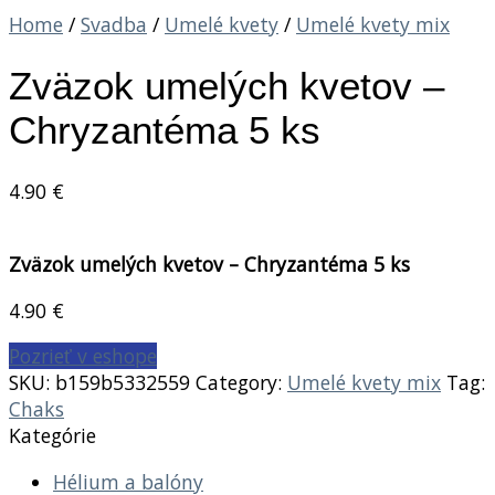
Home
/
Svadba
/
Umelé kvety
/
Umelé kvety mix
Zväzok umelých kvetov –
Chryzantéma 5 ks
4.90
€
Zväzok umelých kvetov – Chryzantéma 5 ks
4.90
€
Pozrieť v eshope
SKU:
b159b5332559
Category:
Umelé kvety mix
Tag:
Chaks
Kategórie
Hélium a balóny