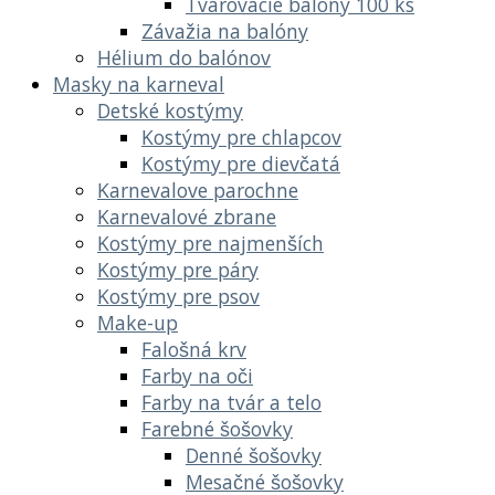
Tvarovacie balóny 100 ks
Závažia na balóny
Hélium do balónov
Masky na karneval
Detské kostýmy
Kostýmy pre chlapcov
Kostýmy pre dievčatá
Karnevalove parochne
Karnevalové zbrane
Kostýmy pre najmenších
Kostýmy pre páry
Kostýmy pre psov
Make-up
Falošná krv
Farby na oči
Farby na tvár a telo
Farebné šošovky
Denné šošovky
Mesačné šošovky