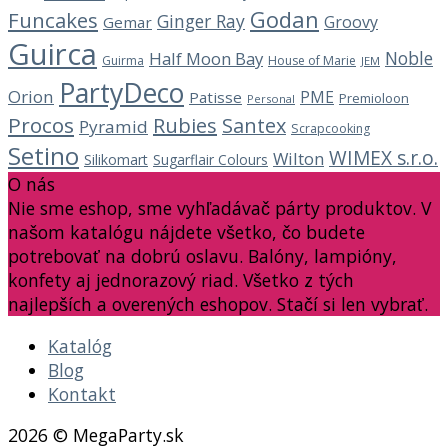
Godan
Funcakes
Ginger Ray
Groovy
Gemar
Guirca
Noble
Half Moon Bay
Guirma
House of Marie
JEM
PartyDeco
Orion
PME
Patisse
Premioloon
Personal
Procos
Rubies
Santex
Pyramid
Scrapcooking
Setino
WIMEX s.r.o.
Wilton
Silikomart
Sugarflair Colours
O nás
Nie sme eshop, sme vyhľadávač párty produktov. V
našom katalógu nájdete všetko, čo budete
potrebovať na dobrú oslavu. Balóny, lampióny,
konfety aj jednorazový riad. Všetko z tých
najlepších a overených eshopov. Stačí si len vybrať.
Katalóg
Blog
Kontakt
2026 © MegaParty.sk