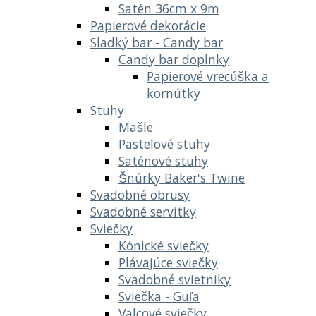
Satén 36cm x 9m
Papierové dekorácie
Sladký bar - Candy bar
Candy bar doplnky
Papierové vrecúška a
kornútky
Stuhy
Mašle
Pastelové stuhy
Saténové stuhy
Šnúrky Baker's Twine
Svadobné obrusy
Svadobné servítky
Sviečky
Kónické sviečky
Plávajúce sviečky
Svadobné svietniky
Sviečka - Guľa
Valcové sviečky