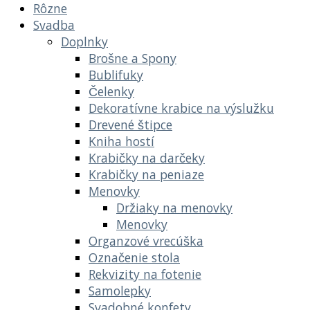
Rôzne
Svadba
Doplnky
Brošne a Spony
Bublifuky
Čelenky
Dekoratívne krabice na výslužku
Drevené štipce
Kniha hostí
Krabičky na darčeky
Krabičky na peniaze
Menovky
Držiaky na menovky
Menovky
Organzové vrecúška
Označenie stola
Rekvizity na fotenie
Samolepky
Svadobné konfety