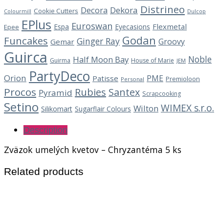
Distrineo
Decora
Dekora
Cookie Cutters
Dulcop
Colourmill
EPlus
Euroswan
Flexmetal
Espa
Eyecasions
Epee
Godan
Funcakes
Ginger Ray
Groovy
Gemar
Guirca
Noble
Half Moon Bay
Guirma
House of Marie
JEM
PartyDeco
Orion
PME
Patisse
Premioloon
Personal
Procos
Rubies
Santex
Pyramid
Scrapcooking
Setino
WIMEX s.r.o.
Wilton
Silikomart
Sugarflair Colours
Description
Zväzok umelých kvetov – Chryzantéma 5 ks
Related products