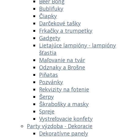
Beer Bong
Bublifuky
Čiapky
Darčekové tašky
Frkačky a trumpetky
Gadgety
Lietajúce lampióny - lampióny
šťastia
Maľovanie na tvár
Odznaky a Brošne
Piňatas
Pozvánky
Rekvizity na fotenie
Šerpy
Škrabošky a masky
Spreje
Vystreľovacie konfety
Party výzdoba - Dekoracie
Dekoratívne panely