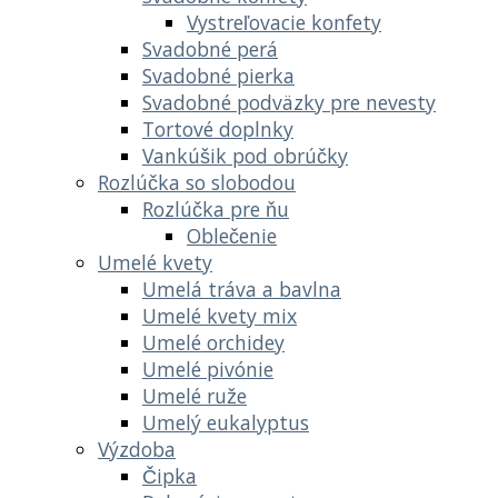
Vystreľovacie konfety
Svadobné perá
Svadobné pierka
Svadobné podväzky pre nevesty
Tortové doplnky
Vankúšik pod obrúčky
Rozlúčka so slobodou
Rozlúčka pre ňu
Oblečenie
Umelé kvety
Umelá tráva a bavlna
Umelé kvety mix
Umelé orchidey
Umelé pivónie
Umelé ruže
Umelý eukalyptus
Výzdoba
Čipka