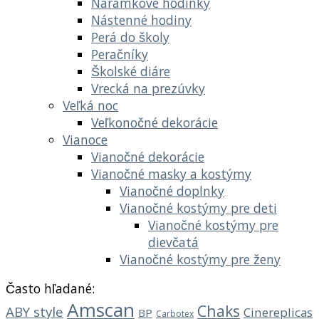
Náramkové hodinky
Nástenné hodiny
Perá do školy
Peračníky
Školské diáre
Vrecká na prezúvky
Veľká noc
Veľkonočné dekorácie
Vianoce
Vianočné dekorácie
Vianočné masky a kostýmy
Vianočné doplnky
Vianočné kostýmy pre deti
Vianočné kostýmy pre
dievčatá
Vianočné kostýmy pre ženy
Často hľadané:
Amscan
Chaks
ABY style
Cinereplicas
BP
Carbotex