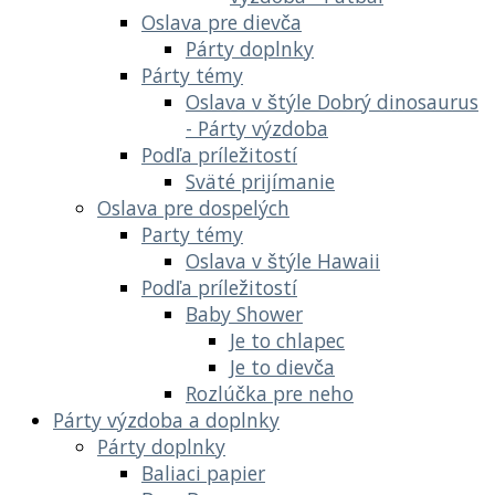
Oslava pre dievča
Párty doplnky
Párty témy
Oslava v štýle Dobrý dinosaurus
- Párty výzdoba
Podľa príležitostí
Sväté prijímanie
Oslava pre dospelých
Party témy
Oslava v štýle Hawaii
Podľa príležitostí
Baby Shower
Je to chlapec
Je to dievča
Rozlúčka pre neho
Párty výzdoba a doplnky
Párty doplnky
Baliaci papier