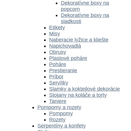
Dekoratívne boxy na
popcorn
Dekoratívne boxy na
sladkosti
Etikety
Misy
Naberacie lyžice a kliešte
Napichovadlá
Obrusy
Plastové poháre
Poháre
Prestieranie
Príbor
Servítky
Slamky a koktejlové dekorácie
Stojany na koláče a torty
Taniere
Pompomy a rozety
Pompomy
Rozety
Serpentíny a konfety