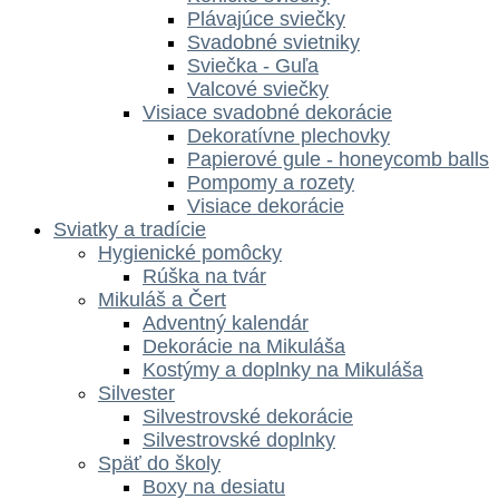
Plávajúce sviečky
Svadobné svietniky
Sviečka - Guľa
Valcové sviečky
Visiace svadobné dekorácie
Dekoratívne plechovky
Papierové gule - honeycomb balls
Pompomy a rozety
Visiace dekorácie
Sviatky a tradície
Hygienické pomôcky
Rúška na tvár
Mikuláš a Čert
Adventný kalendár
Dekorácie na Mikuláša
Kostýmy a doplnky na Mikuláša
Silvester
Silvestrovské dekorácie
Silvestrovské doplnky
Späť do školy
Boxy na desiatu