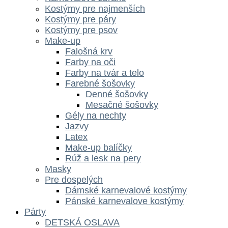
Kostýmy pre najmenších
Kostýmy pre páry
Kostýmy pre psov
Make-up
Falošná krv
Farby na oči
Farby na tvár a telo
Farebné šošovky
Denné šošovky
Mesačné šošovky
Gély na nechty
Jazvy
Latex
Make-up balíčky
Rúž a lesk na pery
Masky
Pre dospelých
Dámské karnevalové kostýmy
Pánské karnevalove kostýmy
Párty
DETSKÁ OSLAVA