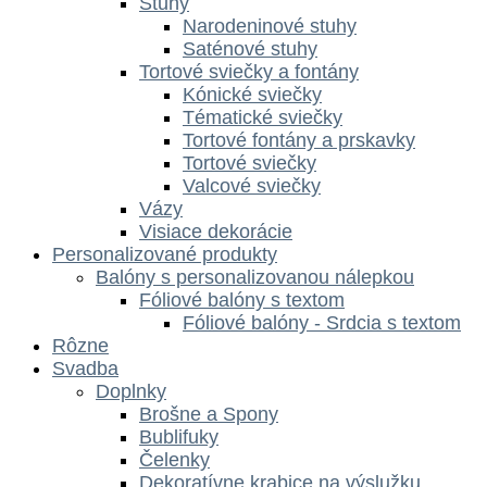
Stuhy
Narodeninové stuhy
Saténové stuhy
Tortové sviečky a fontány
Kónické sviečky
Tématické sviečky
Tortové fontány a prskavky
Tortové sviečky
Valcové sviečky
Vázy
Visiace dekorácie
Personalizované produkty
Balóny s personalizovanou nálepkou
Fóliové balóny s textom
Fóliové balóny - Srdcia s textom
Rôzne
Svadba
Doplnky
Brošne a Spony
Bublifuky
Čelenky
Dekoratívne krabice na výslužku