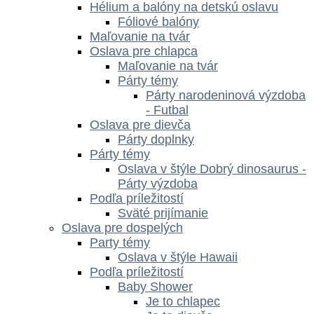
Hélium a balóny na detskú oslavu
Fóliové balóny
Maľovanie na tvár
Oslava pre chlapca
Maľovanie na tvár
Párty témy
Párty narodeninová výzdoba
- Futbal
Oslava pre dievča
Párty doplnky
Párty témy
Oslava v štýle Dobrý dinosaurus -
Párty výzdoba
Podľa príležitostí
Sväté prijímanie
Oslava pre dospelých
Party témy
Oslava v štýle Hawaii
Podľa príležitostí
Baby Shower
Je to chlapec