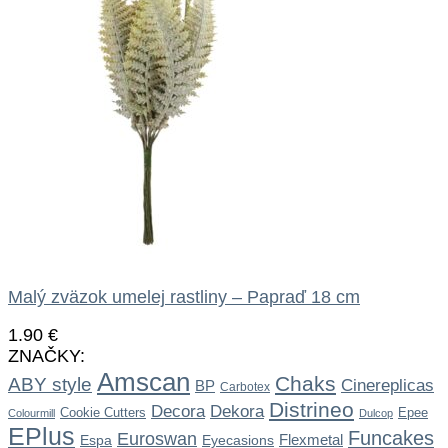
Malý zväzok umelej rastliny – Papraď 18 cm
1.90
€
ZNAČKY:
Amscan
Chaks
ABY style
Cinereplicas
BP
Carbotex
Distrineo
Dekora
Decora
Cookie Cutters
Epee
Colourmill
Dulcop
EPlus
Funcakes
Euroswan
Flexmetal
Espa
Eyecasions