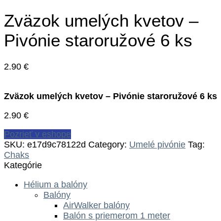
Zväzok umelých kvetov –
Pivónie staroružové 6 ks
2.90
€
Zväzok umelých kvetov – Pivónie staroružové 6 ks
2.90
€
Pozrieť v eshope
SKU:
e17d9c78122d
Category:
Umelé pivónie
Tag:
Chaks
Kategórie
Hélium a balóny
Balóny
AirWalker balóny
Balón s priemerom 1 meter