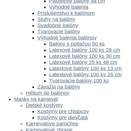
Pastelové balóny 48 cm
Výhodné balenia
Príslušenstvo k balónom
Stuhy na balóny
Svadobné balóny
Tvarovacie balóny
Výhodné balenia balónov
Balóny s potlačou 50 ks
Latexové balóny 100 ks 28 cm
Latexové balóny 100 ks 30 cm
Latexové balóny 25 ks 48 cm
Latextové balóny 100 ks 13 cm
Latextové balóny 100 ks 26 cm
Tvarovacie balóny 100 ks
Závažia na balóny
Hélium do balónov
Masky na karneval
Detské kostýmy
Kostýmy pre chlapcov
Kostýmy pre dievčatá
Karnevalove parochne
Karnevalové zbrane