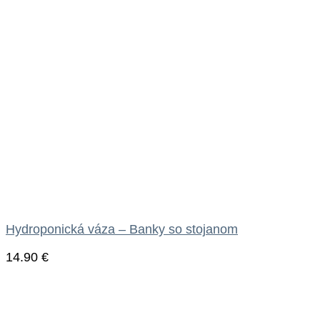
Hydroponická váza – Banky so stojanom
14.90
€