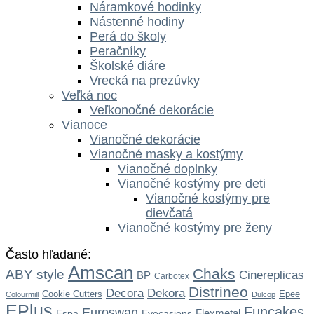
Náramkové hodinky
Nástenné hodiny
Perá do školy
Peračníky
Školské diáre
Vrecká na prezúvky
Veľká noc
Veľkonočné dekorácie
Vianoce
Vianočné dekorácie
Vianočné masky a kostýmy
Vianočné doplnky
Vianočné kostýmy pre deti
Vianočné kostýmy pre
dievčatá
Vianočné kostýmy pre ženy
Často hľadané:
Amscan
Chaks
ABY style
Cinereplicas
BP
Carbotex
Distrineo
Dekora
Decora
Cookie Cutters
Epee
Colourmill
Dulcop
EPlus
Funcakes
Euroswan
Flexmetal
Espa
Eyecasions