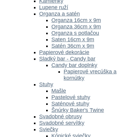
Kamienky
Lupene ruží
Organza a satén
Organza 16cm x 9m
Organza 36cm x 9m
Organza s potlačou
Saten 16cm x 9m
Satén 36cm x 9m
Papierové dekorácie
Sladký bar - Candy bar
Candy bar doplnky
Papierové vrecúška a
kornútky
Stuhy
Mašle
Pastelové stuhy
Saténové stuhy
Šnúrky Baker's Twine
Svadobné obrusy
Svadobné servítky
Sviečky
Kónické sviečky