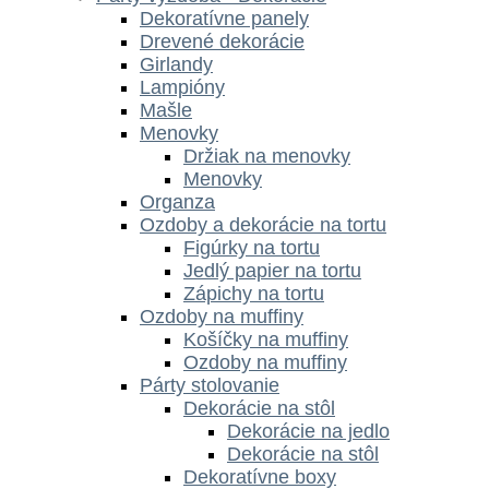
Dekoratívne panely
Drevené dekorácie
Girlandy
Lampióny
Mašle
Menovky
Držiak na menovky
Menovky
Organza
Ozdoby a dekorácie na tortu
Figúrky na tortu
Jedlý papier na tortu
Zápichy na tortu
Ozdoby na muffiny
Košíčky na muffiny
Ozdoby na muffiny
Párty stolovanie
Dekorácie na stôl
Dekorácie na jedlo
Dekorácie na stôl
Dekoratívne boxy