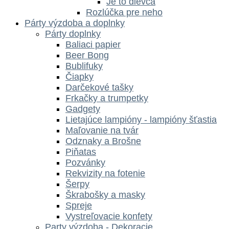
Je to dievča
Rozlúčka pre neho
Párty výzdoba a doplnky
Párty doplnky
Baliaci papier
Beer Bong
Bublifuky
Čiapky
Darčekové tašky
Frkačky a trumpetky
Gadgety
Lietajúce lampióny - lampióny šťastia
Maľovanie na tvár
Odznaky a Brošne
Piňatas
Pozvánky
Rekvizity na fotenie
Šerpy
Škrabošky a masky
Spreje
Vystreľovacie konfety
Party výzdoba - Dekoracie