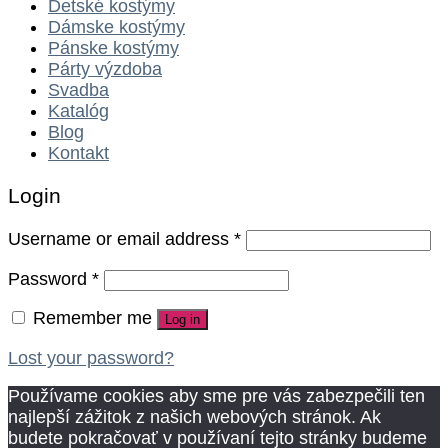
Detské kostýmy
Dámske kostýmy
Pánske kostýmy
Párty výzdoba
Svadba
Katalóg
Blog
Kontakt
Login
Username or email address
*
Password
*
Remember me
Log in
Lost your password?
Používame cookies aby sme pre vás zabezpečili ten
najlepší zážitok z našich webových stránok. Ak
budete pokračovať v používaní tejto stránky budeme