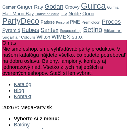
Guirca
Godan
Ginger Ray
Gemar
Groovy
Guirma
Noble
Half Moon Bay
Orion
House of Marie
JEM
PartyDeco
Procos
Patisse
PME
Premioloon
Personal
Setino
Rubies
Santex
Pyramid
Silikomart
Scrapcooking
WIMEX s.r.o.
Wilton
Sugarflair Colours
O nás
Nie sme eshop, sme vyhľadávač párty produktov. V
našom katalógu nájdete všetko, čo budete potrebovať
na dobrú oslavu. Balóny, lampióny, konfety aj
jednorazový riad. Všetko z tých najlepších a
overených eshopov. Stačí si len vybrať.
Katalóg
Blog
Kontakt
2026 © MegaParty.sk
Vyberte si z menu:
Balóny