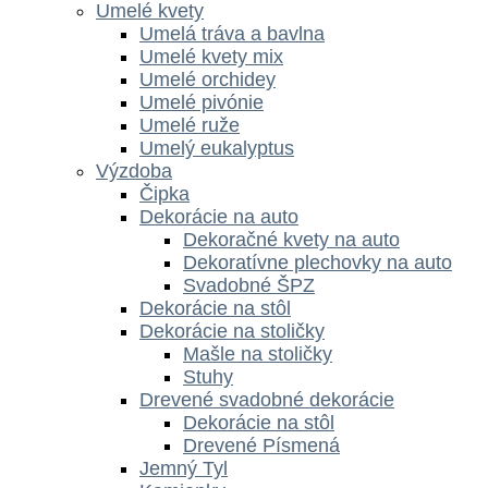
Umelé kvety
Umelá tráva a bavlna
Umelé kvety mix
Umelé orchidey
Umelé pivónie
Umelé ruže
Umelý eukalyptus
Výzdoba
Čipka
Dekorácie na auto
Dekoračné kvety na auto
Dekoratívne plechovky na auto
Svadobné ŠPZ
Dekorácie na stôl
Dekorácie na stoličky
Mašle na stoličky
Stuhy
Drevené svadobné dekorácie
Dekorácie na stôl
Drevené Písmená
Jemný Tyl