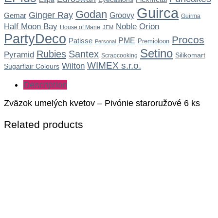
Guirca
Godan
Ginger Ray
Gemar
Groovy
Guirma
Noble
Half Moon Bay
Orion
House of Marie
JEM
PartyDeco
Procos
Patisse
PME
Premioloon
Personal
Setino
Rubies
Santex
Pyramid
Silikomart
Scrapcooking
WIMEX s.r.o.
Wilton
Sugarflair Colours
Description
Zväzok umelých kvetov – Pivónie staroružové 6 ks
Related products