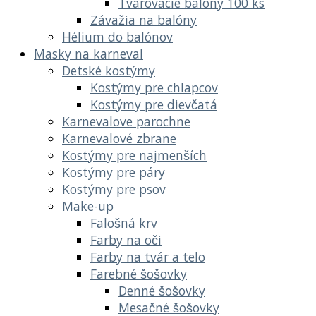
Tvarovacie balóny 100 ks
Závažia na balóny
Hélium do balónov
Masky na karneval
Detské kostýmy
Kostýmy pre chlapcov
Kostýmy pre dievčatá
Karnevalove parochne
Karnevalové zbrane
Kostýmy pre najmenších
Kostýmy pre páry
Kostýmy pre psov
Make-up
Falošná krv
Farby na oči
Farby na tvár a telo
Farebné šošovky
Denné šošovky
Mesačné šošovky