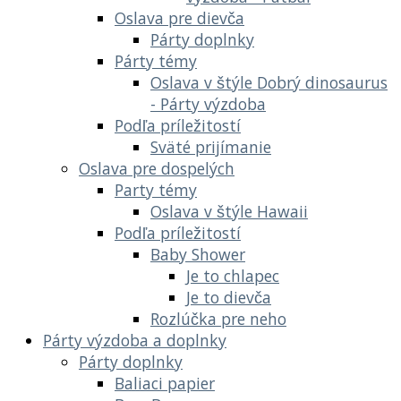
Oslava pre dievča
Párty doplnky
Párty témy
Oslava v štýle Dobrý dinosaurus
- Párty výzdoba
Podľa príležitostí
Sväté prijímanie
Oslava pre dospelých
Party témy
Oslava v štýle Hawaii
Podľa príležitostí
Baby Shower
Je to chlapec
Je to dievča
Rozlúčka pre neho
Párty výzdoba a doplnky
Párty doplnky
Baliaci papier