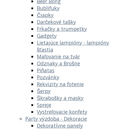
Beer Bong
Bublifuky
Čiapky
Darčekové tašky
Frkačky a trumpetky
Gadgety
Lietajúce lampióny - lampióny
šťastia
Maľovanie na tvár
Odznaky a Brošne
Piňatas
Pozvánky
Rekvizity na fotenie
Šerpy
Škrabošky a masky
Spreje
Vystreľovacie konfety
Party výzdoba - Dekoracie
Dekoratívne panely