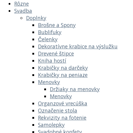
Rôzne
Svadba
Doplnky
Brošne a Spony
Bublifuky
Čelenky
Dekoratívne krabice na výslužku
Drevené štipce
Kniha hostí
Krabičky na darčeky
Krabičky na peniaze
Menovky
Držiaky na menovky
Menovky
Organzové vrecúška
Označenie stola
Rekvizity na fotenie
Samolepky
Svadobné konfety