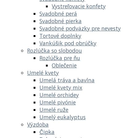
Vystreľovacie konfety
Svadobné perá
Svadobné pierka
Svadobné podväzky pre nevesty
Tortové doplnky
Vankúšik pod obrúčky
Rozlúčka so slobodou
Rozlúčka pre ňu
Oblečenie
Umelé kvety
Umelá tráva a bavlna
Umelé kvety mix
Umelé orchidey
Umelé pivónie
Umelé ruže
Umelý eukalyptus
Výzdoba
Čipka