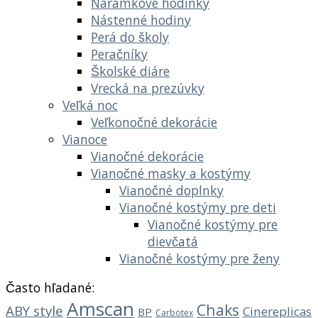
Náramkové hodinky
Nástenné hodiny
Perá do školy
Peračníky
Školské diáre
Vrecká na prezúvky
Veľká noc
Veľkonočné dekorácie
Vianoce
Vianočné dekorácie
Vianočné masky a kostýmy
Vianočné doplnky
Vianočné kostýmy pre deti
Vianočné kostýmy pre
dievčatá
Vianočné kostýmy pre ženy
Často hľadané:
Amscan
Chaks
ABY style
Cinereplicas
BP
Carbotex