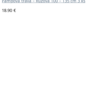
Pampová tráva – Ružová 100 – 135 cm 3 ks
18.90
€