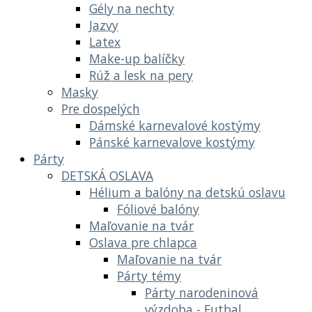
Gély na nechty
Jazvy
Latex
Make-up balíčky
Rúž a lesk na pery
Masky
Pre dospelých
Dámské karnevalové kostýmy
Pánské karnevalove kostýmy
Párty
DETSKÁ OSLAVA
Hélium a balóny na detskú oslavu
Fóliové balóny
Maľovanie na tvár
Oslava pre chlapca
Maľovanie na tvár
Párty témy
Párty narodeninová
výzdoba - Futbal