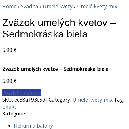
Home
/
Svadba
/
Umelé kvety
/
Umelé kvety mix
Zväzok umelých kvetov –
Sedmokráska biela
5.90
€
Zväzok umelých kvetov – Sedmokráska biela
5.90
€
Pozrieť v eshope
SKU:
ee58a193e5df
Category:
Umelé kvety mix
Tag:
Chaks
Kategórie
Hélium a balóny