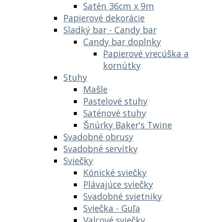
Satén 36cm x 9m
Papierové dekorácie
Sladký bar - Candy bar
Candy bar doplnky
Papierové vrecúška a
kornútky
Stuhy
Mašle
Pastelové stuhy
Saténové stuhy
Šnúrky Baker's Twine
Svadobné obrusy
Svadobné servítky
Sviečky
Kónické sviečky
Plávajúce sviečky
Svadobné svietniky
Sviečka - Guľa
Valcové sviečky