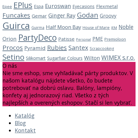
EPlus
Euroswan
Flexmetal
Espa
Eyecasions
Epee
Godan
Funcakes
Ginger Ray
Groovy
Gemar
Guirca
Noble
Half Moon Bay
Guirma
House of Marie
JEM
PartyDeco
Orion
PME
Patisse
Premioloon
Personal
Procos
Rubies
Santex
Pyramid
Scrapcooking
Setino
WIMEX s.r.o.
Wilton
Silikomart
Sugarflair Colours
O nás
Nie sme eshop, sme vyhľadávač párty produktov. V
našom katalógu nájdete všetko, čo budete
potrebovať na dobrú oslavu. Balóny, lampióny,
konfety aj jednorazový riad. Všetko z tých
najlepších a overených eshopov. Stačí si len vybrať.
Katalóg
Blog
Kontakt