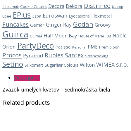
Distrineo
Decora
Dekora
Cookie Cutters
Dulcop
Colourmill
EPlus
Euroswan
Flexmetal
Espa
Eyecasions
Epee
Godan
Funcakes
Ginger Ray
Groovy
Gemar
Guirca
Noble
Half Moon Bay
Guirma
House of Marie
JEM
PartyDeco
Orion
PME
Patisse
Premioloon
Personal
Procos
Rubies
Santex
Pyramid
Scrapcooking
Setino
WIMEX s.r.o.
Wilton
Silikomart
Sugarflair Colours
Description
Zväzok umelých kvetov – Sedmokráska biela
Related products