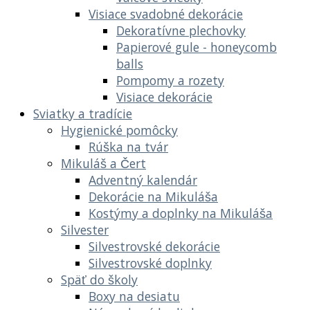
Visiace svadobné dekorácie
Dekoratívne plechovky
Papierové gule - honeycomb
balls
Pompomy a rozety
Visiace dekorácie
Sviatky a tradície
Hygienické pomôcky
Rúška na tvár
Mikuláš a Čert
Adventný kalendár
Dekorácie na Mikuláša
Kostýmy a doplnky na Mikuláša
Silvester
Silvestrovské dekorácie
Silvestrovské doplnky
Späť do školy
Boxy na desiatu