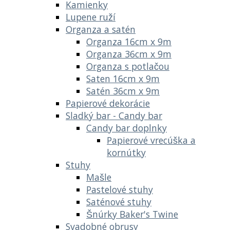
Kamienky
Lupene ruží
Organza a satén
Organza 16cm x 9m
Organza 36cm x 9m
Organza s potlačou
Saten 16cm x 9m
Satén 36cm x 9m
Papierové dekorácie
Sladký bar - Candy bar
Candy bar doplnky
Papierové vrecúška a
kornútky
Stuhy
Mašle
Pastelové stuhy
Saténové stuhy
Šnúrky Baker's Twine
Svadobné obrusy