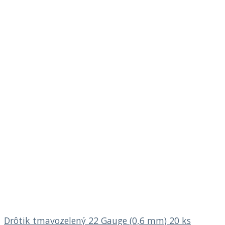
Drôtik tmavozelený 22 Gauge (0,6 mm) 20 ks