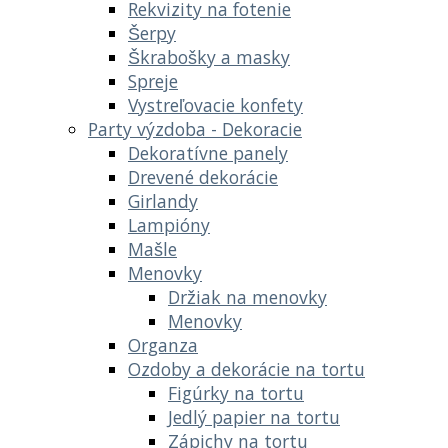
Rekvizity na fotenie
Šerpy
Škrabošky a masky
Spreje
Vystreľovacie konfety
Party výzdoba - Dekoracie
Dekoratívne panely
Drevené dekorácie
Girlandy
Lampióny
Mašle
Menovky
Držiak na menovky
Menovky
Organza
Ozdoby a dekorácie na tortu
Figúrky na tortu
Jedlý papier na tortu
Zápichy na tortu