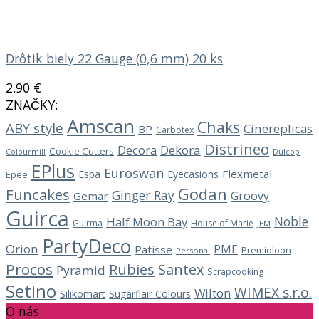
Drôtik biely 22 Gauge (0,6 mm) 20 ks
2.90
€
ZNAČKY:
Amscan
Chaks
ABY style
Cinereplicas
BP
Carbotex
Distrineo
Decora
Dekora
Cookie Cutters
Dulcop
Colourmill
EPlus
Euroswan
Flexmetal
Espa
Eyecasions
Epee
Godan
Funcakes
Ginger Ray
Groovy
Gemar
Guirca
Noble
Half Moon Bay
Guirma
House of Marie
JEM
PartyDeco
Orion
PME
Patisse
Premioloon
Personal
Procos
Rubies
Santex
Pyramid
Scrapcooking
Setino
WIMEX s.r.o.
Wilton
Silikomart
Sugarflair Colours
O nás