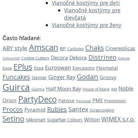
Vianočné kostýmy pre deti
Vianočné kostýmy pre
dievčatá
Vianočné kostýmy pre ženy
Často hľadané:
Amscan
Chaks
ABY style
Cinereplicas
BP
Carbotex
Distrineo
Decora
Dekora
Cookie Cutters
Dulcop
Colourmill
EPlus
Euroswan
Flexmetal
Espa
Eyecasions
Epee
Godan
Funcakes
Ginger Ray
Groovy
Gemar
Guirca
Noble
Half Moon Bay
Guirma
House of Marie
JEM
PartyDeco
Orion
PME
Patisse
Premioloon
Personal
Procos
Rubies
Santex
Pyramid
Scrapcooking
Setino
WIMEX s.r.o.
Wilton
Silikomart
Sugarflair Colours