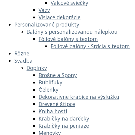
Valcové sviečky
Vázy
Visiace dekorácie
Personalizované produkty
Balóny s personalizovanou nálepkou
Fóliové balóny s textom
Fóliové balóny - Srdcia s textom
Rôzne
Svadba
Doplnky
Brošne a Spony
Bublifuky
Čelenky
Dekoratívne krabice na výslužku
Drevené štipce
Kniha hostí
Krabičky na darčeky
Krabičky na peniaze
Menovky