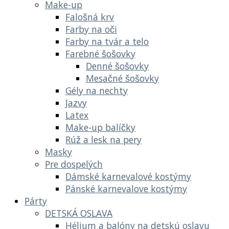
Make-up
Falošná krv
Farby na oči
Farby na tvár a telo
Farebné šošovky
Denné šošovky
Mesačné šošovky
Gély na nechty
Jazvy
Latex
Make-up balíčky
Rúž a lesk na pery
Masky
Pre dospelých
Dámské karnevalové kostýmy
Pánské karnevalove kostýmy
Párty
DETSKÁ OSLAVA
Hélium a balóny na detskú oslavu