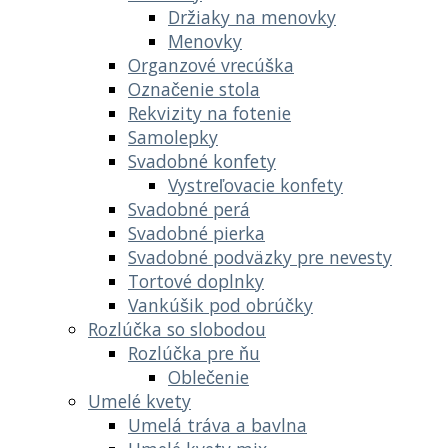
Držiaky na menovky
Menovky
Organzové vrecúška
Označenie stola
Rekvizity na fotenie
Samolepky
Svadobné konfety
Vystreľovacie konfety
Svadobné perá
Svadobné pierka
Svadobné podväzky pre nevesty
Tortové doplnky
Vankúšik pod obrúčky
Rozlúčka so slobodou
Rozlúčka pre ňu
Oblečenie
Umelé kvety
Umelá tráva a bavlna