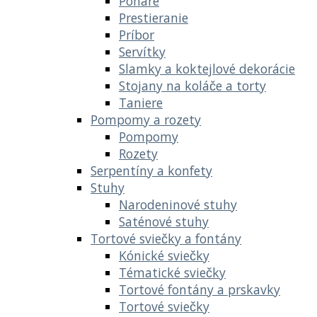
Poháre
Prestieranie
Príbor
Servítky
Slamky a koktejlové dekorácie
Stojany na koláče a torty
Taniere
Pompomy a rozety
Pompomy
Rozety
Serpentíny a konfety
Stuhy
Narodeninové stuhy
Saténové stuhy
Tortové sviečky a fontány
Kónické sviečky
Tématické sviečky
Tortové fontány a prskavky
Tortové sviečky