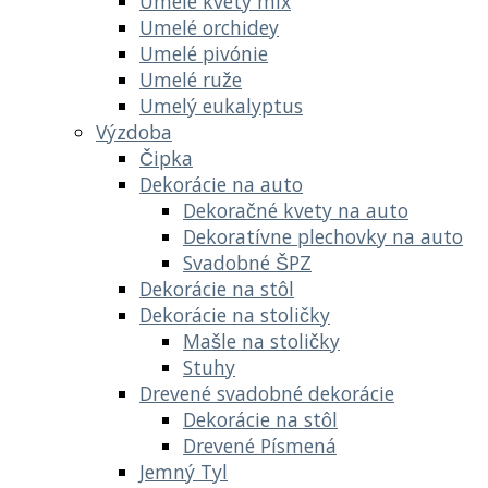
Umelé kvety mix
Umelé orchidey
Umelé pivónie
Umelé ruže
Umelý eukalyptus
Výzdoba
Čipka
Dekorácie na auto
Dekoračné kvety na auto
Dekoratívne plechovky na auto
Svadobné ŠPZ
Dekorácie na stôl
Dekorácie na stoličky
Mašle na stoličky
Stuhy
Drevené svadobné dekorácie
Dekorácie na stôl
Drevené Písmená
Jemný Tyl