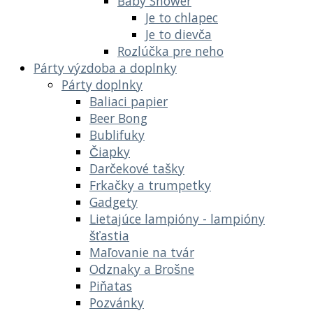
Baby Shower
Je to chlapec
Je to dievča
Rozlúčka pre neho
Párty výzdoba a doplnky
Párty doplnky
Baliaci papier
Beer Bong
Bublifuky
Čiapky
Darčekové tašky
Frkačky a trumpetky
Gadgety
Lietajúce lampióny - lampióny
šťastia
Maľovanie na tvár
Odznaky a Brošne
Piňatas
Pozvánky