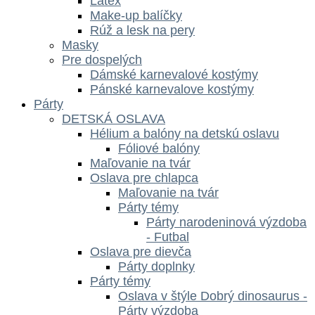
Latex
Make-up balíčky
Rúž a lesk na pery
Masky
Pre dospelých
Dámské karnevalové kostýmy
Pánské karnevalove kostýmy
Párty
DETSKÁ OSLAVA
Hélium a balóny na detskú oslavu
Fóliové balóny
Maľovanie na tvár
Oslava pre chlapca
Maľovanie na tvár
Párty témy
Párty narodeninová výzdoba
- Futbal
Oslava pre dievča
Párty doplnky
Párty témy
Oslava v štýle Dobrý dinosaurus -
Párty výzdoba