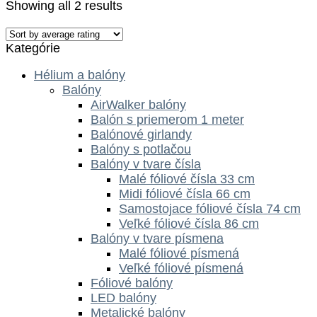
Showing all 2 results
Kategórie
Hélium a balóny
Balóny
AirWalker balóny
Balón s priemerom 1 meter
Balónové girlandy
Balóny s potlačou
Balóny v tvare čísla
Malé fóliové čísla 33 cm
Midi fóliové čísla 66 cm
Samostojace fóliové čísla 74 cm
Veľké fóliové čísla 86 cm
Balóny v tvare písmena
Malé fóliové písmená
Veľké fóliové písmená
Fóliové balóny
LED balóny
Metalické balóny