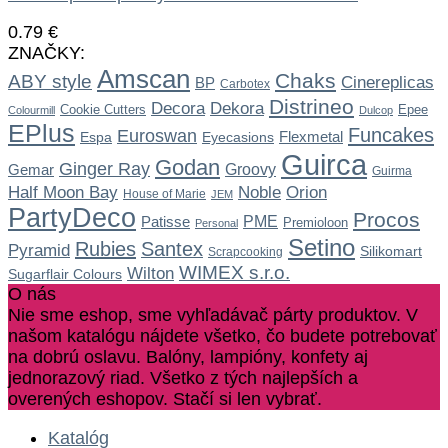
0.79
€
ZNAČKY:
Amscan
Chaks
ABY style
Cinereplicas
BP
Carbotex
Distrineo
Dekora
Decora
Cookie Cutters
Epee
Colourmill
Dulcop
EPlus
Funcakes
Euroswan
Flexmetal
Espa
Eyecasions
Guirca
Godan
Ginger Ray
Gemar
Groovy
Guirma
Noble
Half Moon Bay
Orion
House of Marie
JEM
PartyDeco
Procos
Patisse
PME
Premioloon
Personal
Setino
Rubies
Santex
Pyramid
Silikomart
Scrapcooking
WIMEX s.r.o.
Wilton
Sugarflair Colours
O nás
Nie sme eshop, sme vyhľadávač párty produktov. V
našom katalógu nájdete všetko, čo budete potrebovať
na dobrú oslavu. Balóny, lampióny, konfety aj
jednorazový riad. Všetko z tých najlepších a
overených eshopov. Stačí si len vybrať.
Katalóg