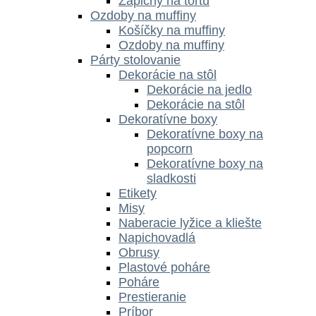
Zápichy na tortu
Ozdoby na muffiny
Košíčky na muffiny
Ozdoby na muffiny
Párty stolovanie
Dekorácie na stôl
Dekorácie na jedlo
Dekorácie na stôl
Dekoratívne boxy
Dekoratívne boxy na
popcorn
Dekoratívne boxy na
sladkosti
Etikety
Misy
Naberacie lyžice a kliešte
Napichovadlá
Obrusy
Plastové poháre
Poháre
Prestieranie
Príbor