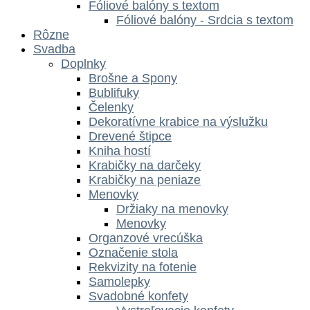
Fóliové balóny s textom
Fóliové balóny - Srdcia s textom
Rôzne
Svadba
Doplnky
Brošne a Spony
Bublifuky
Čelenky
Dekoratívne krabice na výslužku
Drevené štipce
Kniha hostí
Krabičky na darčeky
Krabičky na peniaze
Menovky
Držiaky na menovky
Menovky
Organzové vrecúška
Označenie stola
Rekvizity na fotenie
Samolepky
Svadobné konfety