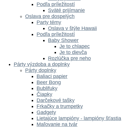
Podľa príležitostí
Sväté prijímanie
Oslava pre dospelých
Party témy
Oslava v štýle Hawaii
Podľa príležitostí
Baby Shower
Je to chlapec
Je to dievča
Rozlúčka pre neho
Párty výzdoba a doplnky
Párty doplnky
Baliaci papier
Beer Bong
Bublifuky
Čiapky
Darčekové tašky
Frkačky a trumpetky
Gadgety
Lietajúce lampióny - lampióny šťastia
Maľovanie na tvár