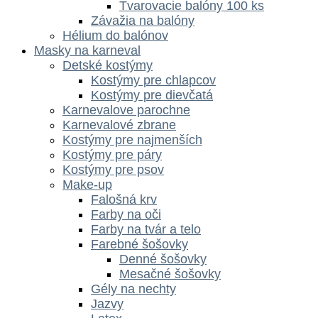
Tvarovacie balóny 100 ks
Závažia na balóny
Hélium do balónov
Masky na karneval
Detské kostýmy
Kostýmy pre chlapcov
Kostýmy pre dievčatá
Karnevalove parochne
Karnevalové zbrane
Kostýmy pre najmenších
Kostýmy pre páry
Kostýmy pre psov
Make-up
Falošná krv
Farby na oči
Farby na tvár a telo
Farebné šošovky
Denné šošovky
Mesačné šošovky
Gély na nechty
Jazvy