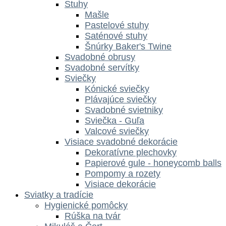
Stuhy
Mašle
Pastelové stuhy
Saténové stuhy
Šnúrky Baker's Twine
Svadobné obrusy
Svadobné servítky
Sviečky
Kónické sviečky
Plávajúce sviečky
Svadobné svietniky
Sviečka - Guľa
Valcové sviečky
Visiace svadobné dekorácie
Dekoratívne plechovky
Papierové gule - honeycomb balls
Pompomy a rozety
Visiace dekorácie
Sviatky a tradície
Hygienické pomôcky
Rúška na tvár