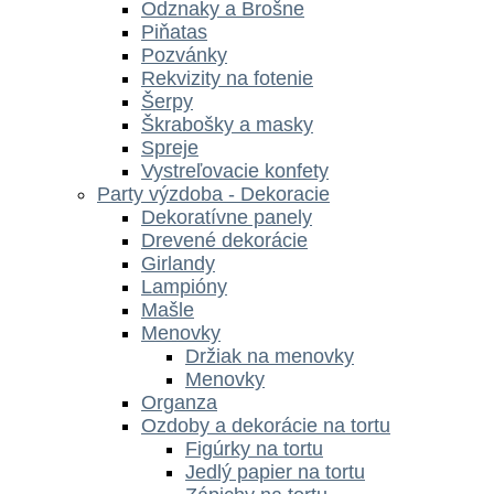
Odznaky a Brošne
Piňatas
Pozvánky
Rekvizity na fotenie
Šerpy
Škrabošky a masky
Spreje
Vystreľovacie konfety
Party výzdoba - Dekoracie
Dekoratívne panely
Drevené dekorácie
Girlandy
Lampióny
Mašle
Menovky
Držiak na menovky
Menovky
Organza
Ozdoby a dekorácie na tortu
Figúrky na tortu
Jedlý papier na tortu