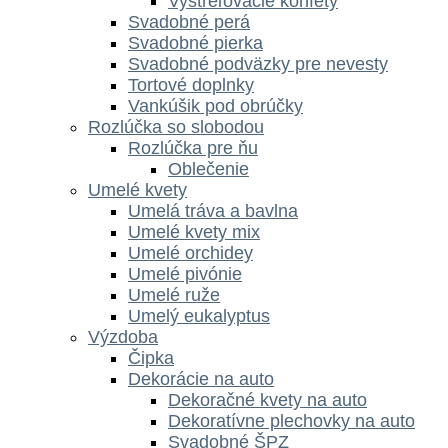
Vystreľovacie konfety
Svadobné perá
Svadobné pierka
Svadobné podväzky pre nevesty
Tortové doplnky
Vankúšik pod obrúčky
Rozlúčka so slobodou
Rozlúčka pre ňu
Oblečenie
Umelé kvety
Umelá tráva a bavlna
Umelé kvety mix
Umelé orchidey
Umelé pivónie
Umelé ruže
Umelý eukalyptus
Výzdoba
Čipka
Dekorácie na auto
Dekoračné kvety na auto
Dekoratívne plechovky na auto
Svadobné ŠPZ