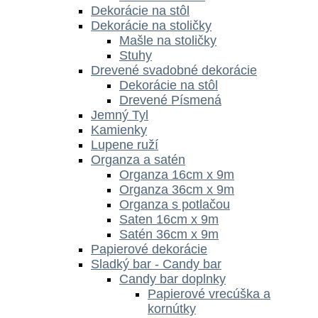
Dekorácie na stôl
Dekorácie na stoličky
Mašle na stoličky
Stuhy
Drevené svadobné dekorácie
Dekorácie na stôl
Drevené Písmená
Jemný Tyl
Kamienky
Lupene ruží
Organza a satén
Organza 16cm x 9m
Organza 36cm x 9m
Organza s potlačou
Saten 16cm x 9m
Satén 36cm x 9m
Papierové dekorácie
Sladký bar - Candy bar
Candy bar doplnky
Papierové vrecúška a
kornútky