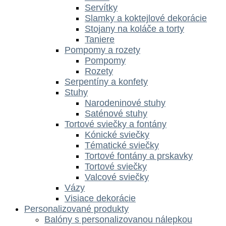
Servítky
Slamky a koktejlové dekorácie
Stojany na koláče a torty
Taniere
Pompomy a rozety
Pompomy
Rozety
Serpentíny a konfety
Stuhy
Narodeninové stuhy
Saténové stuhy
Tortové sviečky a fontány
Kónické sviečky
Tématické sviečky
Tortové fontány a prskavky
Tortové sviečky
Valcové sviečky
Vázy
Visiace dekorácie
Personalizované produkty
Balóny s personalizovanou nálepkou