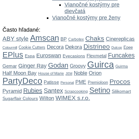
Vianočné kostýmy pre
dievčatá
Vianočné kostýmy pre ženy
Často hľadané:
Amscan
Chaks
ABY style
Cinereplicas
BP
Carbotex
Distrineo
Dekora
Decora
Cookie Cutters
Epee
Colourmill
Dulcop
EPlus
Funcakes
Euroswan
Flexmetal
Espa
Eyecasions
Guirca
Godan
Ginger Ray
Gemar
Groovy
Guirma
Noble
Half Moon Bay
Orion
House of Marie
JEM
PartyDeco
Procos
Patisse
PME
Premioloon
Personal
Setino
Rubies
Santex
Pyramid
Silikomart
Scrapcooking
WIMEX s.r.o.
Wilton
Sugarflair Colours